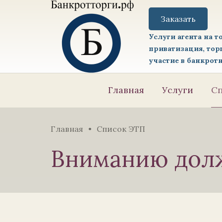
Имущество
с
Заказать
торгов
logo
Услуги агента на т
приватизация, тор
участие в банкрот
Главная
Услуги
Сп
Главная
Список ЭТП
Вниманию долж