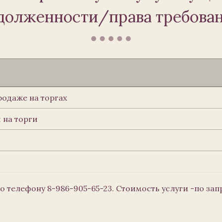
долженности/права требова
одаже на торгах
 на торги
 телефону 8-986-905-65-23. Стоимость услуги -по зап