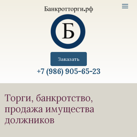
Имущество
Toggle
с
navigat
торгов
logo
Заказать
+7 (986) 905-65-23
Торги, банкротство,
продажа имущества
должников